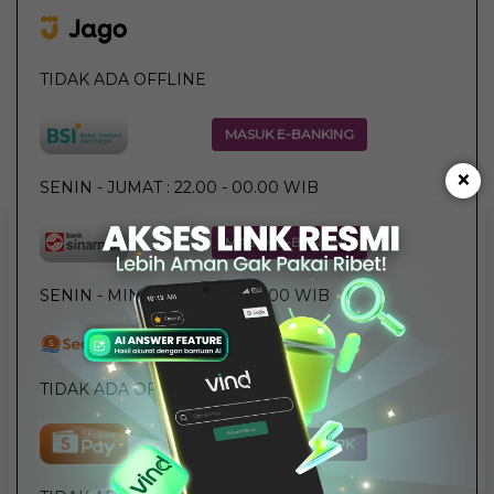
TIDAK ADA OFFLINE
MASUK E-BANKING
×
SENIN - JUMAT : 22.00 - 00.00 WIB
MASUK E-BANKING
SENIN - MINGGU: 22.00 - 00.00 WIB
TIDAK ADA OFFLINE
DOWNLOAD APK